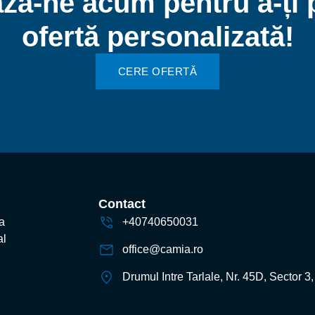
ză-ne acum pentru a-ți 
ofertă personalizată!
CERE OFERTĂ
Contact
a
+40740650031
al
office@camia.ro
Drumul Intre Tarlale, Nr. 45D, Sector 3