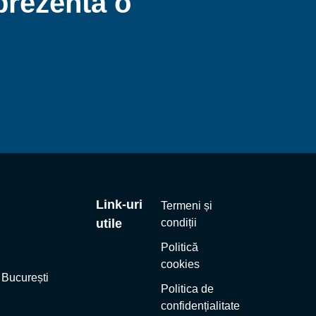
prezenta o
Link-uri
Termeni și
utile
condiții
Politică
cookies
, București
Politica de
confidențialitate