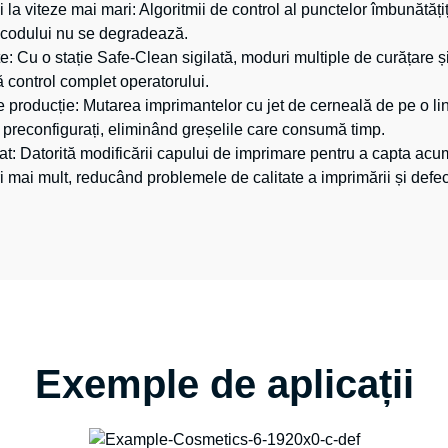
i la viteze mai mari
: Algoritmii de control al punctelor îmbunătăți
ea codului nu se degradează.
te
: Cu o stație Safe-Clean sigilată, moduri multiple de curățare 
 control complet operatorului.
de producție
: Mutarea imprimantelor cu jet de cerneală de pe o li
O preconfigurați, eliminând greșelile care consumă timp.
at
: Datorită modificării capului de imprimare pentru a capta acu
i mai mult, reducând problemele de calitate a imprimării și defec
Exemple de aplicații