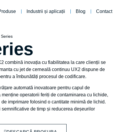
 Produse
Industrii și aplicații
Blog
Contact
 Series
ries
combină inovația cu fiabilitatea la care clienții se
rimanta cu jet de cerneală continuu UX2 dispune de
pentru a îmbunătăți procesul de codificare.
curățare automată inovatoare pentru capul de
menține operatorii feriți de contaminarea cu lichide,
l de imprimare folosind o cantitate minimă de lichid.
emnificative de timp și reducerea deșeurilor
DESCARCĂ BROȘURA