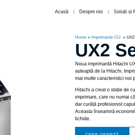
Acasă
Despre noi
Soluții și
Home
»
Imprimante CIJ
»
UX2
UX2 Se
Noua imprimantă Hitachi UX2 
așteaptă de la Hitachi. Imp
mai multe caracteristici noi 
Hitachi a creat o stație de 
imprimare, care nu numai că 
dar curăță profesionist capu
Aceasta înseamnă economii s
lichide.
CERE OFERTĂ