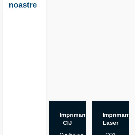
noastre
Imprimante
Imprimante
CIJ
Laser
Continuous
CO2