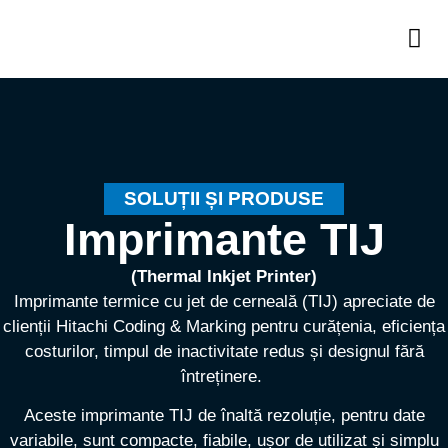
Soluții și Produse
Industrii și aplicații
SOLUȚII ȘI PRODUSE
Imprimante TIJ
(Thermal Inkjet Printer)
Imprimante termice cu jet de cerneală (TIJ) apreciate de
clienții Hitachi Coding & Marking pentru curățenia, eficiența
costurilor, timpul de inactivitate redus și designul fără
întreținere.
Aceste imprimante TIJ de înaltă rezoluție, pentru date
variabile, sunt compacte, fiabile, ușor de utilizat și simplu